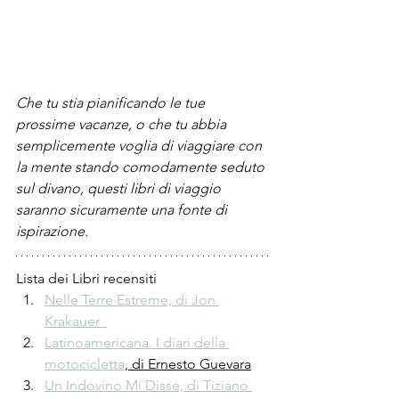
Che tu stia pianificando le tue 
prossime vacanze, o che tu abbia 
semplicemente voglia di viaggiare con 
la mente stando comodamente seduto 
sul divano, questi libri di viaggio 
saranno sicuramente una fonte di 
ispirazione.
Lista dei Libri recensiti
Nelle Terre Estreme, di Jon 
Krakauer  
Latinoamericana. I diari della 
motocicletta
, di Ernesto Guevara
Un Indovino Mi Disse, di Tiziano 