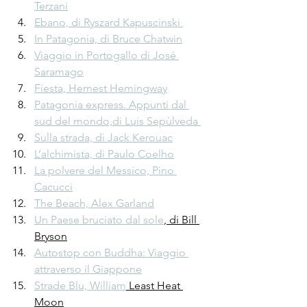
Terzani
Ebano, di Ryszard Kapuscinski 
In Patagonia, di Bruce Chatwin
Viaggio in Portogallo di José 
Saramago
Fiesta, Hernest Hemingway
Patagonia express. Appunti dal 
sud del mondo,di Luis Sepùlveda 
Sulla strada, di Jack Kerouac
L’alchimista, di Paulo Coelho
La polvere del Messico, Pino 
Cacucci
The Beach, Alex Garland
Un Paese bruciato dal sole
, di Bill 
Bryson
Autostop con Buddha: Viaggio 
attraverso il Giappone
Strade Blu, William
 Least Heat 
Moon