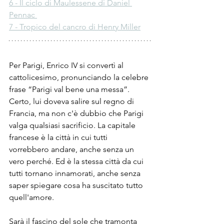
6 - Il ciclo di Maulessene di Daniel 
Pennac 
7 - Tropico del cancro di Henry Miller
Per Parigi, Enrico IV si convertì al 
cattolicesimo, pronunciando la celebre 
frase “Parigi val bene una messa”. 
Certo, lui doveva salire sul regno di 
Francia, ma non c'è dubbio che Parigi 
valga qualsiasi sacrificio. La capitale 
francese è la città in cui tutti 
vorrebbero andare, anche senza un 
vero perché. Ed è la stessa città da cui 
tutti tornano innamorati, anche senza 
saper spiegare cosa ha suscitato tutto 
quell'amore.
Sarà il fascino del sole che tramonta 