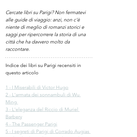
Cercate libri su Parigi? Non fermatevi 
alle guide di viaggio: anzi, non c'è 
niente di meglio di romanzi storici e 
saggi per ripercorrere la storia di una 
città che ha davvero molto da 
raccontare.
Indice dei libri su Parigi recensiti in 
questo articolo
1 - I Miserabili di Victor Hugo
2 - L'armata dei sonnambuli di Wu 
Ming 
3 - L'eleganza del Riccio di Muriel 
Barbery
4 - The Passenger Parigi
5 - I segreti di Parigi di Corrado Augias 