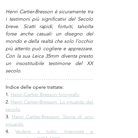
Henri Cartier-Bresson è sicuramente tra 
i testimoni più significativi del Secolo 
breve. Scatti rapidi, fortuiti, talvolta 
forse anche casuali: un disegno del 
mondo e della realtà che solo l’occhio 
più attento può cogliere e apprezzare. 
Con la sua Leica 35mm diventa presto 
un insostituibile testimone del XX 
secolo. 
Indice delle opere trattate: 
1. 
Henri-Cartier Bresson fotografo
2. 
Henri Cartier-Bresson. Lo sguardo del 
secolo
3. 
Henri Cartier-Bresson. Storia di uno 
sguardo
4. 
Vedere è tutto. Interviste e 