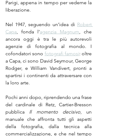
Parigi, appena in tempo per vederne la 
liberazione. 
Nel 1947, seguendo un’idea di 
Robert 
Capa
, fonda l’
agenzia Magnum
, che 
ancora oggi è tra le più autorevoli 
agenzie di fotografia al mondo. I 
cofondatori sono 
fotografi famosi
: oltre 
a Capa, ci sono David Seymour, George 
Rodger, e William Vandivert, pronti a 
spartirsi i continenti da attraversare con 
la loro arte. 
Pochi anni dopo, riprendendo una frase 
del cardinale di Retz, Cartier-Bresson 
pubblica 
Il momento decisivo
, un 
manuale che affronta tutti gli aspetti 
della fotografia, dalla tecnica alla 
commercializzazione, e che nel tempo 