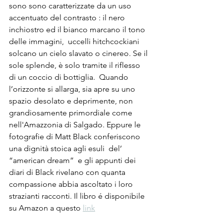
sono sono caratterizzate da un uso 
accentuato del contrasto : il nero 
inchiostro ed il bianco marcano il tono 
delle immagini,  uccelli hitchcockiani 
solcano un cielo slavato o cinereo. Se il 
sole splende, è solo tramite il riflesso 
di un coccio di bottiglia.  Quando 
l’orizzonte si allarga, sia apre su uno 
spazio desolato e deprimente, non 
grandiosamente primordiale come 
nell'Amazzonia di Salgado. Eppure le 
fotografie di Matt Black conferiscono 
una dignità stoica agli esuli  del’ 
“american dream”  e gli appunti dei 
diari di Black rivelano con quanta 
compassione abbia ascoltato i loro 
strazianti racconti. Il libro é disponibile 
su Amazon a questo 
link